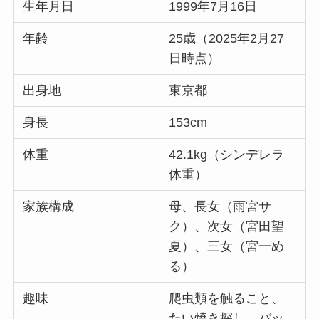
生年月日
1999年7月16日
年齢
25歳（2025年2月27
日時点）
出身地
東京都
身長
153cm
体重
42.1kg（シンデレラ
体重）
家族構成
母、長女（雨宮サ
ク）、次女（宮田望
夏）、三女（宮一め
る）
趣味
爬虫類を触ること、
たい焼き探し、バッ