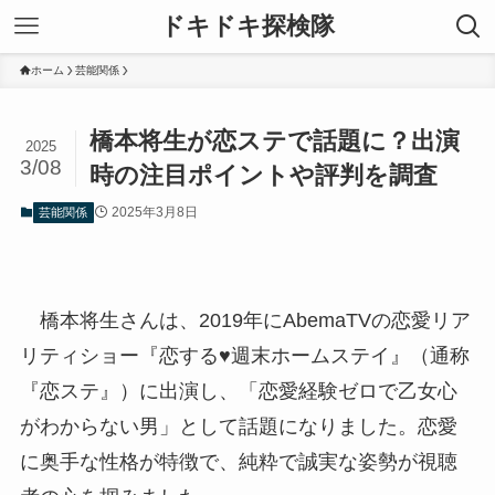
ドキドキ探検隊
ホーム
芸能関係
橋本将生が恋ステで話題に？出演
2025
3/08
時の注目ポイントや評判を調査
2025年3月8日
芸能関係
橋本将生さんは、2019年にAbemaTVの恋愛リア
リティショー『恋する♥週末ホームステイ』（通称
『恋ステ』）に出演し、「恋愛経験ゼロで乙女心
がわからない男」として話題になりました。恋愛
に奥手な性格が特徴で、純粋で誠実な姿勢が視聴