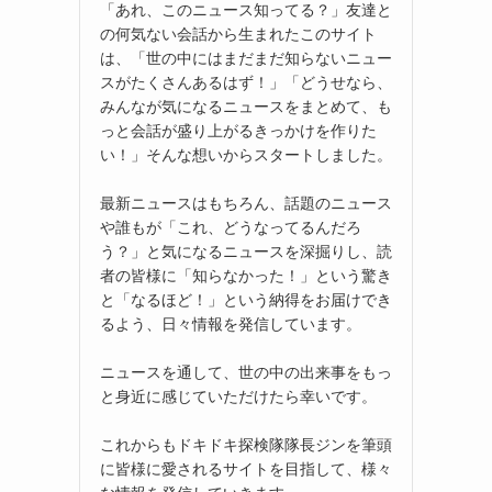
「あれ、このニュース知ってる？」友達と
の何気ない会話から生まれたこのサイト
は、「世の中にはまだまだ知らないニュー
スがたくさんあるはず！」「どうせなら、
みんなが気になるニュースをまとめて、も
っと会話が盛り上がるきっかけを作りた
い！」そんな想いからスタートしました。
最新ニュースはもちろん、話題のニュース
や誰もが「これ、どうなってるんだろ
う？」と気になるニュースを深掘りし、読
者の皆様に「知らなかった！」という驚き
と「なるほど！」という納得をお届けでき
るよう、日々情報を発信しています。
ニュースを通して、世の中の出来事をもっ
と身近に感じていただけたら幸いです。
これからもドキドキ探検隊隊長ジンを筆頭
に皆様に愛されるサイトを目指して、様々