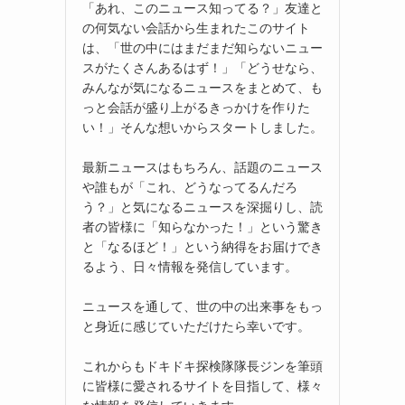
「あれ、このニュース知ってる？」友達と
の何気ない会話から生まれたこのサイト
は、「世の中にはまだまだ知らないニュー
スがたくさんあるはず！」「どうせなら、
みんなが気になるニュースをまとめて、も
っと会話が盛り上がるきっかけを作りた
い！」そんな想いからスタートしました。
最新ニュースはもちろん、話題のニュース
や誰もが「これ、どうなってるんだろ
う？」と気になるニュースを深掘りし、読
者の皆様に「知らなかった！」という驚き
と「なるほど！」という納得をお届けでき
るよう、日々情報を発信しています。
ニュースを通して、世の中の出来事をもっ
と身近に感じていただけたら幸いです。
これからもドキドキ探検隊隊長ジンを筆頭
に皆様に愛されるサイトを目指して、様々