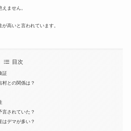
絶えません。
性が高いと言われています。
目次
検証
吉村との関係は？
性
予言されていた？
産はデマが多い？